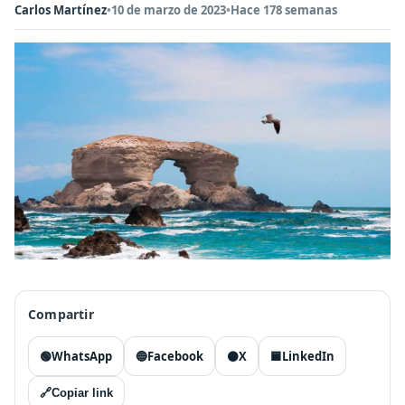
Carlos Martínez
•
10 de marzo de 2023
•
Hace 178 semanas
Compartir
🟢
WhatsApp
🔵
Facebook
⚫
X
🟦
LinkedIn
🔗
Copiar link