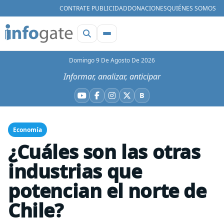
CONTRATE PUBLICIDAD
DONACIONES
QUIÉNES SOMOS
Domingo 9 De Agosto De 2026
Informar, analizar, anticipar
B
YouTube
Facebook
Instagram
X
Bluesky
Economía
¿Cuáles son las otras
industrias que
potencian el norte de
Chile?