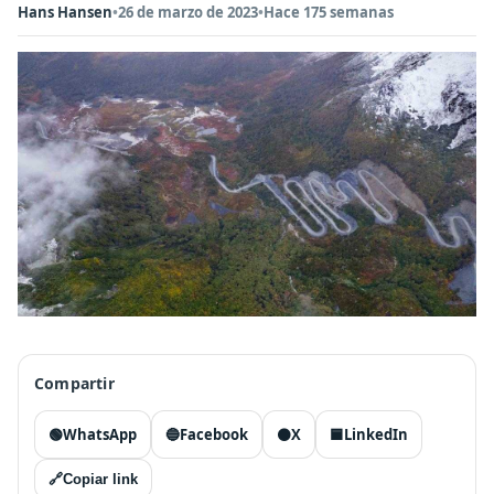
Hans Hansen
•
26 de marzo de 2023
•
Hace 175 semanas
Compartir
🟢
WhatsApp
🔵
Facebook
⚫
X
🟦
LinkedIn
🔗
Copiar link