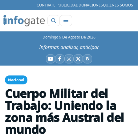
CONTRATE PUBLICIDAD
DONACIONES
QUIÉNES SOMOS
Domingo 9 De Agosto De 2026
Informar, analizar, anticipar
B
YouTube
Facebook
Instagram
X
Bluesky
Nacional
Cuerpo Militar del
Trabajo: Uniendo la
zona más Austral del
mundo