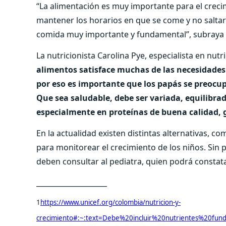
“La alimentación es muy importante para el creci
mantener los horarios en que se come y no salt
comida muy importante y fundamental”, subraya
La nutricionista Carolina Pye, especialista en nutr
alimentos satisface muchas de las necesidades
por eso es importante que los papás se preocu
Que sea saludable, debe ser variada, equilibrad
especialmente en proteínas de buena calidad, 
En la actualidad existen distintas alternativas, 
para monitorear el crecimiento de los niños. Sin 
deben consultar al pediatra, quien podrá constata
____________________
1
https://www.unicef.org/colombia/nutricion-y-
crecimiento#:~:text=Debe%20incluir%20nutrientes%20f