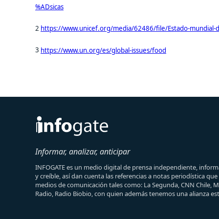
%ADsicas
2
https://www.unicef.org/media/62486/file/Estado-mundial-d
3
https://www.un.org/es/global-issues/food
Informar, analizar, anticipar
INFOGATE es un medio digital de prensa independiente, informa
y creíble, así dan cuenta las referencias a notas periodística qu
medios de comunicación tales como: La Segunda, CNN Chile, 
Radio, Radio Biobio, con quien además tenemos una alianza est