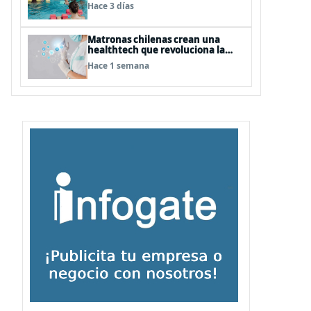
natación para fortalecer la salud
Hace 3 días
Matronas chilenas crean una
healthtech que revoluciona la
formación clínica con simuladores
Hace 1 semana
inteligentes