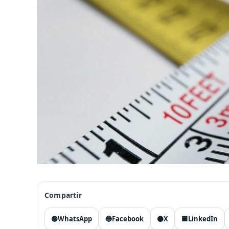
Compartir
🟢
WhatsApp
🔵
Facebook
⚫
X
🟦
LinkedIn