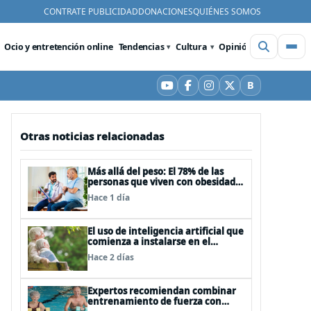
CONTRATE PUBLICIDAD
DONACIONES
QUIÉNES SOMOS
Ocio y entretención online
Tendencias
Cultura
Opinión
Videos
De
B
YouTube
Facebook
Instagram
X
Bluesky
Otras noticias relacionadas
Más allá del peso: El 78% de las
personas que viven con obesidad
sufre estrés postraumático debido
Hace 1 día
al estigma
El uso de inteligencia artificial que
comienza a instalarse en el
cuidado de personas mayores
Hace 2 días
Expertos recomiendan combinar
entrenamiento de fuerza con