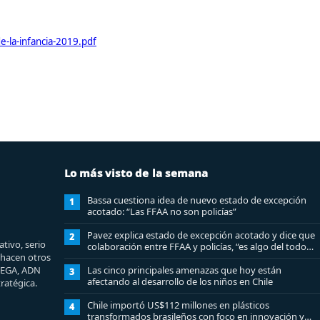
e-la-infancia-2019.pdf
Lo más visto de la semana
Bassa cuestiona idea de nuevo estado de excepción
1
acotado: “Las FFAA no son policías”
Pavez explica estado de excepción acotado y dice que
2
tivo, serio
colaboración entre FFAA y policías, “es algo del todo
e hacen otros
pertinente analizar”
MEGA, ADN
Las cinco principales amenazas que hoy están
3
afectando al desarrollo de los niños en Chile
ratégica.
Chile importó US$112 millones en plásticos
4
transformados brasileños con foco en innovación y