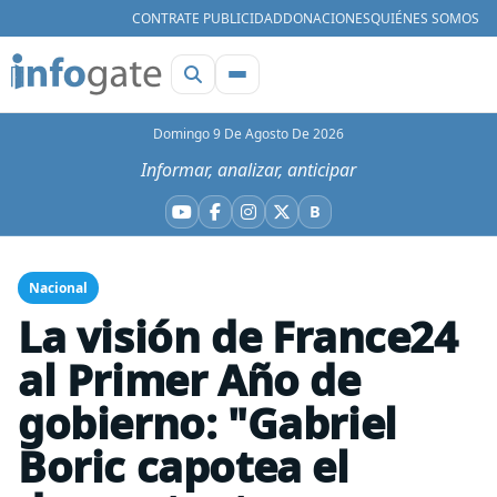
CONTRATE PUBLICIDAD
DONACIONES
QUIÉNES SOMOS
Domingo 9 De Agosto De 2026
Informar, analizar, anticipar
B
YouTube
Facebook
Instagram
X
Bluesky
Nacional
La visión de France24
al Primer Año de
gobierno: "Gabriel
Boric capotea el