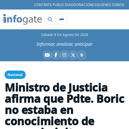
CONTRATE PUBLICIDAD
DONACIONES
QUIÉNES SOMOS
Sábado 8 De Agosto De 2026
Informar, analizar, anticipar
B
YouTube
Facebook
Instagram
X
Bluesky
Nacional
Ministro de Justicia
afirma que Pdte. Boric
no estaba en
conocimiento de