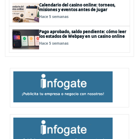
Calendario del casino online: torneos,
misiones y eventos antes de jugar
Hace 5 semanas
Pago aprobado, saldo pendiente: cómo leer
los estados de Webpay en un casino online
Hace 5 semanas