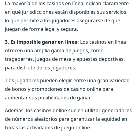
La mayoría de los casinos en línea indican claramente
en qué jurisdicciones están disponibles sus servicios,
lo que permite a los jugadores asegurarse de que
juegan de forma legal y segura.
3. Es imposible ganar en línea:
Los casinos en línea
ofrecen una amplia gama de juegos, como
tragaperras, juegos de mesa y apuestas deportivas,
para disfrute de los jugadores.
Los jugadores pueden elegir entre una gran variedad
de bonos y promociones de casino online para
aumentar sus posibilidades de ganar.
Además, los casinos online suelen utilizar generadores
de números aleatorios para garantizar la equidad en
todas las actividades de juego online.