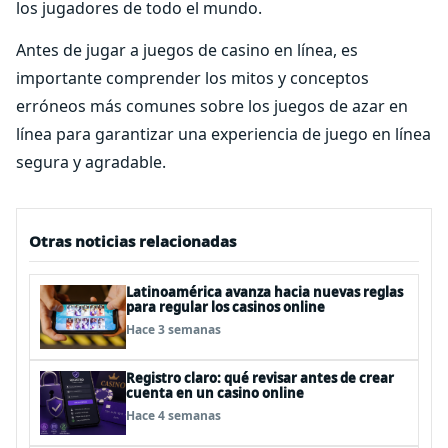
los jugadores de todo el mundo.
Antes de jugar a juegos de casino en línea, es
importante comprender los mitos y conceptos
erróneos más comunes sobre los juegos de azar en
línea para garantizar una experiencia de juego en línea
segura y agradable.
Otras noticias relacionadas
Latinoamérica avanza hacia nuevas reglas
para regular los casinos online
Hace 3 semanas
Registro claro: qué revisar antes de crear
cuenta en un casino online
Hace 4 semanas