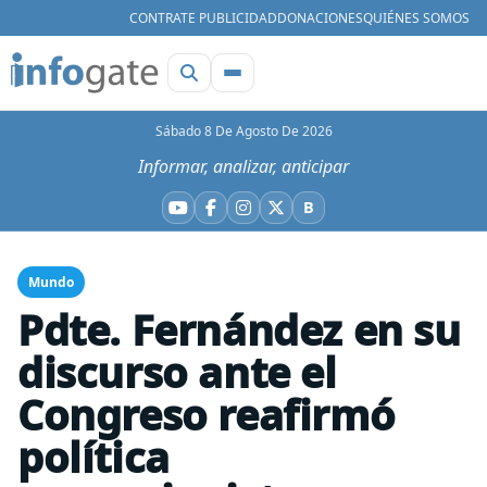
CONTRATE PUBLICIDAD
DONACIONES
QUIÉNES SOMOS
Sábado 8 De Agosto De 2026
Informar, analizar, anticipar
B
YouTube
Facebook
Instagram
X
Bluesky
Mundo
Pdte. Fernández en su
discurso ante el
Congreso reafirmó
política