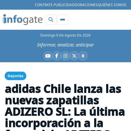
CONTRATE PUBLICIDAD
DONACIONES
QUIÉNES SOMOS
Domingo 9 De Agosto De 2026
Informar, analizar, anticipar
B
YouTube
Facebook
Instagram
X
Bluesky
Deportes
adidas Chile lanza las
nuevas zapatillas
ADIZERO SL: La última
incorporación a la