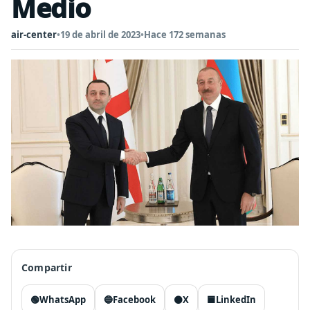
Medio
air-center
•
19 de abril de 2023
•
Hace 172 semanas
Compartir
🟢
WhatsApp
🔵
Facebook
⚫
X
🟦
LinkedIn