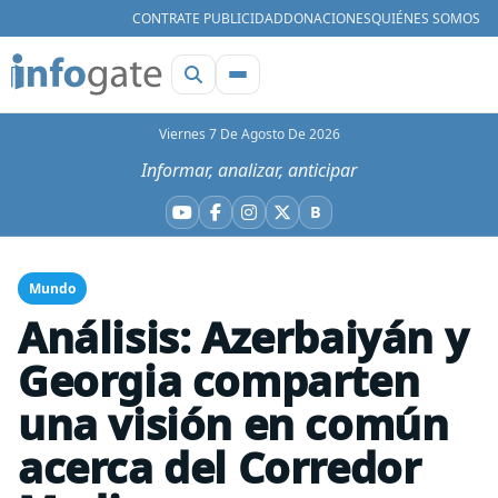
CONTRATE PUBLICIDAD
DONACIONES
QUIÉNES SOMOS
Viernes 7 De Agosto De 2026
Informar, analizar, anticipar
B
YouTube
Facebook
Instagram
X
Bluesky
Mundo
Análisis: Azerbaiyán y
Georgia comparten
una visión en común
acerca del Corredor