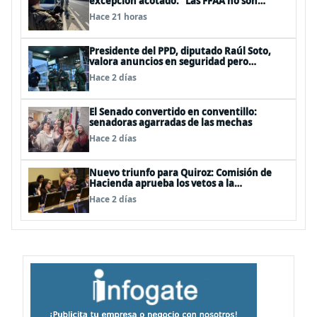
excepción acotado: “Las FFAA no son
policías”
Hace 21 horas
Presidente del PPD, diputado Raúl Soto,
valora anuncios en seguridad pero
advierte ausencia clave: alzamiento del
Hace 2 días
secreto bancario
El Senado convertido en conventillo:
senadoras agarradas de las mechas
Hace 2 días
Nuevo triunfo para Quiroz: Comisión de
Hacienda aprueba los vetos a la
Megarreforma
Hace 2 días