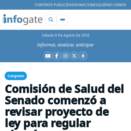
CONTRATE PUBLICIDAD
DONACIONES
QUIÉNES SOMOS
Sábado 8 De Agosto De 2026
Informar, analizar, anticipar
B
YouTube
Facebook
Instagram
X
Bluesky
Congreso
Comisión de Salud del
Senado comenzó a
revisar proyecto de
ley para regular