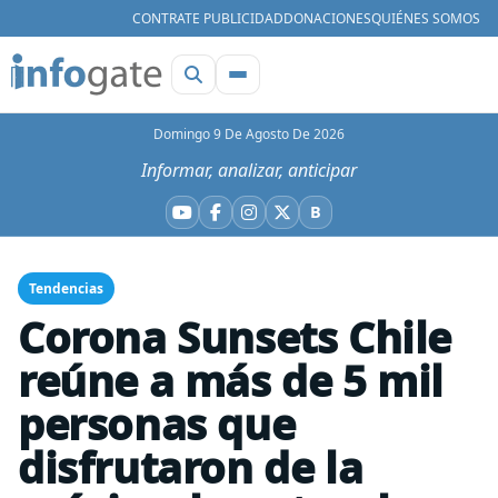
CONTRATE PUBLICIDAD
DONACIONES
QUIÉNES SOMOS
Domingo 9 De Agosto De 2026
Informar, analizar, anticipar
B
YouTube
Facebook
Instagram
X
Bluesky
Tendencias
Corona Sunsets Chile
reúne a más de 5 mil
personas que
disfrutaron de la