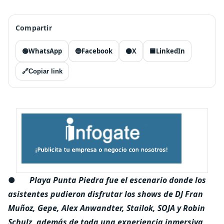
Compartir
🟢
WhatsApp
🔵
Facebook
⚫
X
🟦
LinkedIn
🔗
Copiar link
●
Playa Punta Piedra fue el escenario donde los
asistentes pudieron disfrutar los shows de DJ Fran
Muñoz, Gepe, Alex Anwandter, Stailok, SOJA y Robin
Schulz, además de toda una experiencia inmersiva