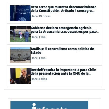
Otro error que muestra desconocimiento
de la Constitución: Artículo 1 consagra
resguardar la seguridad nacional y
Hace 19 horas
proteger a los ciudadanos
Gobierno declara emergencia agrícola
para La Araucanía tras desastres por pasos
de sistemas frontales
Hace 1 día
Análisis: El centralismo como política de
Estado
Hace 1 día
Dettleff resalta la importancia para Chile
de la presentación ante la ONU de la
Plataforma Continental Extendida del
Hace 3 días
Archipiélago Juan Fernández