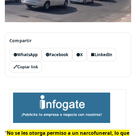
Compartir
🟢
WhatsApp
🔵
Facebook
⚫
X
🟦
LinkedIn
🔗
Copiar link
“
No se les otorga permiso a un narcofuneral, lo que