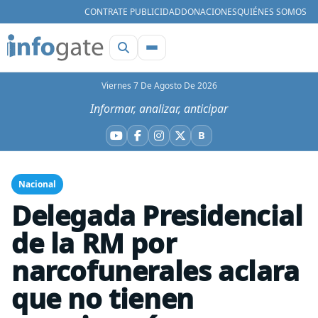
CONTRATE PUBLICIDAD
DONACIONES
QUIÉNES SOMOS
Viernes 7 De Agosto De 2026
Informar, analizar, anticipar
B
YouTube
Facebook
Instagram
X
Bluesky
Nacional
Delegada Presidencial
de la RM por
narcofunerales aclara
que no tienen