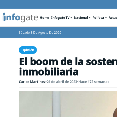
Home
Infogate TV
Nacional
Política
Actu
Sábado 8 De Agosto De 2026
Opinión
El boom de la sosten
inmobiliaria
Carlos Martínez
•
21 de abril de 2023
•
Hace 172 semanas