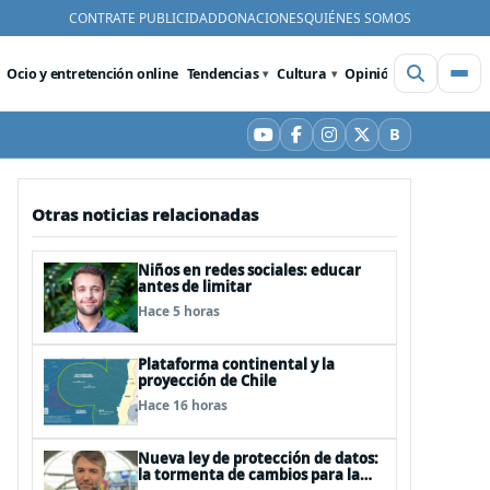
CONTRATE PUBLICIDAD
DONACIONES
QUIÉNES SOMOS
Ocio y entretención online
Tendencias
Cultura
Opinión
Videos
De
B
YouTube
Facebook
Instagram
X
Bluesky
Otras noticias relacionadas
Niños en redes sociales: educar
antes de limitar
Hace 5 horas
Plataforma continental y la
proyección de Chile
Hace 16 horas
Nueva ley de protección de datos:
la tormenta de cambios para la