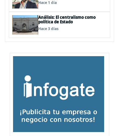
cual ya nos deberíamos estar
Hace 1 día
preparando
Análisis: El centralismo como
política de Estado
Hace 3 días