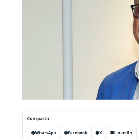
Compartir
🟢
WhatsApp
🔵
Facebook
⚫
X
🟦
LinkedIn