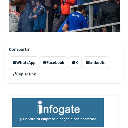
Compartir
🟢
WhatsApp
🔵
Facebook
⚫
X
🟦
LinkedIn
🔗
Copiar link