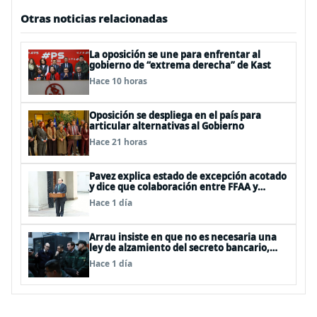
Otras noticias relacionadas
La oposición se une para enfrentar al
gobierno de “extrema derecha” de Kast
Hace 10 horas
Oposición se despliega en el país para
articular alternativas al Gobierno
Hace 21 horas
Pavez explica estado de excepción acotado
y dice que colaboración entre FFAA y
policías, “es algo del todo pertinente
Hace 1 día
analizar”
Arrau insiste en que no es necesaria una
ley de alzamiento del secreto bancario,
porque ya existe
Hace 1 día