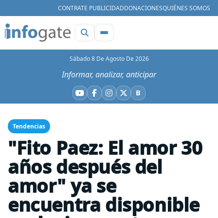
CONTRATE PUBLICIDAD
DONACIONES
QUIÉNES SOMOS
Sábado 8 De Agosto De 2026
Informar, analizar, anticipar
B
YouTube
Facebook
Instagram
X
Bluesky
Tendencias
"Fito Paez: El amor 30
años después del
amor" ya se
encuentra disponible