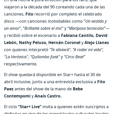
viajaron a la década del 90 coreando cada una de las
canciones,
Fito
recorrió por completo el celebrado
disco —con canciones inolvidables como “
Un vestido y
un amor
”, “
Brillante sobre el mic
” y “
Mariposa tecnicolor
”—
y recibió sobre el escenario a
Fabiana Cantilo, David
Lebón, Nathy Peluso, Hernán Coronel
y
Alejo Llanes
con quienes interpretó
"Te aliviará", "A rodar mi vida",
"La Verónica", “Quilombo funk"
y
“Circo Beat”
respectivamente.
El
show
quedará disponible en Star+ hasta el 30 de
abril inclusive, junto a una entrevista exclusiva a
Fito
Paez
antes del show de la mano de
Bebe
Contempomi
y
Anaís Castro.
El ciclo
“Star+ Live”
invita a quienes estén suscriptos a
disfrutar en vivo de los espectáculos culturales locales