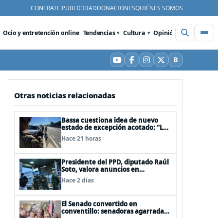
CONTRATE PUBLICIDAD
DONACIONES
QUIÉNES SOMOS
Ocio y entretención online
Tendencias
Cultura
Opinión
Videos
De
B
YouTube
Facebook
Instagram
X
Bluesky
Otras noticias relacionadas
Bassa cuestiona idea de nuevo
estado de excepción acotado: “Las
FFAA no son policías”
Hace 21 horas
Presidente del PPD, diputado Raúl
Soto, valora anuncios en
seguridad pero advierte ausencia
Hace 2 días
clave: alzamiento del secreto
bancario
El Senado convertido en
conventillo: senadoras agarradas