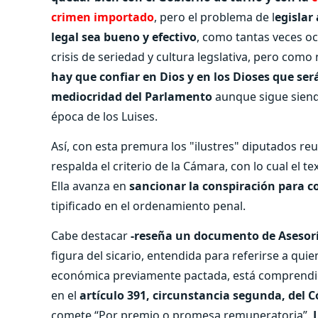
crimen importado
, pero el problema de l
egislar
legal sea bueno y efectivo
, como tantas veces oc
crisis de seriedad y cultura legslativa, pero como
hay que confiar en Dios y en los Dioses que ser
mediocridad del Parlamento
aunque sigue siend
época de los Luises.
Así, con esta premura los "ilustres" diputados r
respalda el criterio de la Cámara, con lo cual el t
Ella avanza en
sancionar la conspiración para c
tipificado en el ordenamiento penal.
Cabe destacar
-reseña un documento de Asesoría
figura del sicario, entendida para referirse a q
económica previamente pactada, está comprendid
en el
artículo 391, circunstancia segunda, del 
comete “Por premio o promesa remuneratoria”.