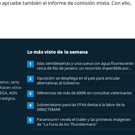
e apruebe también el informe de comisión mixta. Con ello,
Lo más visto de la semana
Islas semidesiertas y una cueva con agua fluorescente
1
cerca de Río de Janeiro: un recorrido imperdible por
Angra dos Reis
Oposición se despliega en el país para articular
2
tivo, serio
alternativas al Gobierno
e hacen otros
MEGA, ADN
Diferencias de más de 600% en consultas veterinarias
3
ratégica.
Subsecretario para las FFAA destaca la labor de la
4
DIRECTEMAR
Paramount+ revela el trailer y las primeras imágenes
5
de "La Furia de los Thundermans"