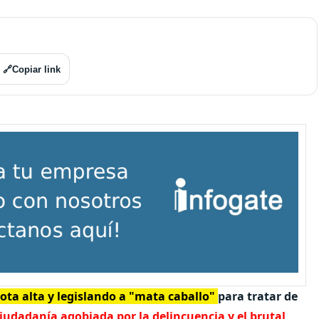
🔗
Copiar link
ta alta y legislando a "mata caballo"
para tratar de
iudadanía agobiada por la delincuencia y el brutal