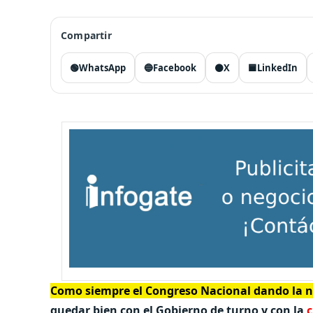
Compartir
🟢
WhatsApp
🔵
Facebook
⚫
X
🟦
LinkedIn
Como siempre el Congreso Nacional dando la no
quedar bien con el Gobierno de turno y con la
c