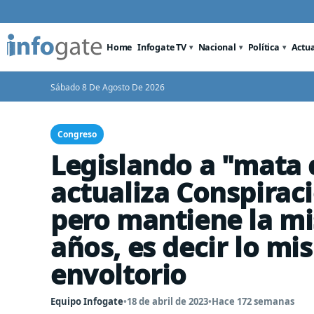
Home
Infogate TV
Nacional
Política
Actu
Sábado 8 De Agosto De 2026
Congreso
Legislando a "mata 
actualiza Conspiraci
pero mantiene la mi
años, es decir lo mi
envoltorio
Equipo Infogate
•
18 de abril de 2023
•
Hace 172 semanas