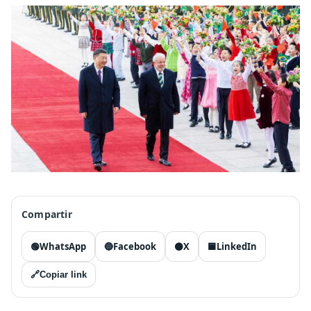
Compartir
🟢
WhatsApp
🔵
Facebook
⚫
X
🟦
LinkedIn
🔗
Copiar link