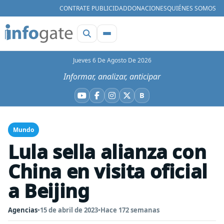
CONTRATE PUBLICIDAD
DONACIONES
QUIÉNES SOMOS
Jueves 6 De Agosto De 2026
Informar, analizar, anticipar
B
YouTube
Facebook
Instagram
X
Bluesky
Mundo
Lula sella alianza con
China en visita oficial
a Beijing
Agencias
•
15 de abril de 2023
•
Hace 172 semanas