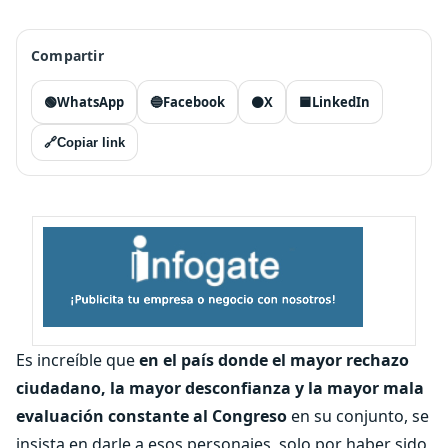
Compartir
🟢
WhatsApp
🔵
Facebook
⚫
X
🟦
LinkedIn
🔗
Copiar link
Es increíble que
en el país donde el mayor rechazo
ciudadano, la mayor desconfianza y la mayor mala
evaluación constante al Congreso
en su conjunto, se
insista en darle a esos personajes, solo por haber sido