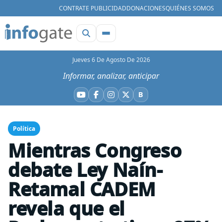
CONTRATE PUBLICIDAD
DONACIONES
QUIÉNES SOMOS
Jueves 6 De Agosto De 2026
Informar, analizar, anticipar
B
YouTube
Facebook
Instagram
X
Bluesky
Política
Mientras Congreso
debate Ley Naín-
Retamal CADEM
revela que el