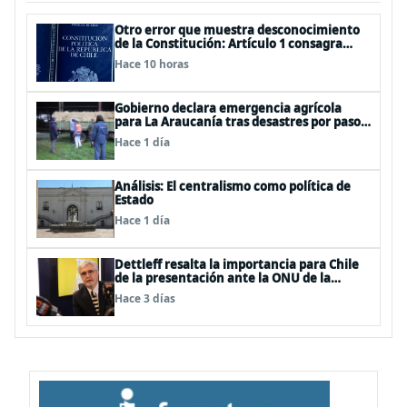
Otro error que muestra desconocimiento
de la Constitución: Artículo 1 consagra
resguardar la seguridad nacional y
Hace 10 horas
proteger a los ciudadanos
Gobierno declara emergencia agrícola
para La Araucanía tras desastres por pasos
de sistemas frontales
Hace 1 día
Análisis: El centralismo como política de
Estado
Hace 1 día
Dettleff resalta la importancia para Chile
de la presentación ante la ONU de la
Plataforma Continental Extendida del
Hace 3 días
Archipiélago Juan Fernández