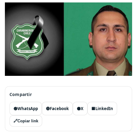
Compartir
🟢
WhatsApp
🔵
Facebook
⚫
X
🟦
LinkedIn
🔗
Copiar link