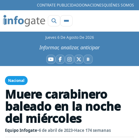
CONTRATE PUBLICIDAD
DONACIONES
QUIÉNES SOMOS
Jueves 6 De Agosto De 2026
Informar, analizar, anticipar
B
YouTube
Facebook
Instagram
X
Bluesky
Nacional
Muere carabinero
baleado en la noche
del miércoles
Equipo Infogate
•
6 de abril de 2023
•
Hace 174 semanas