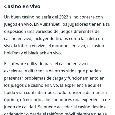
Casino en vivo
Un buen casino no sería del 2023 si no contara con
juegos en vivo. En VulkanBet, los jugadores tienen a su
disposición una variedad de juegos diferentes de
casino en vivo, incluyendo títulos como la ruleta en
vivo, la lotería en vivo, el monopoli en vivo, el casino
hold'em y el blackjack en vivo.
El software utilizado para el casino en vivo es
excelente. A diferencia de otros sitios que pueden
presentar problemas de carga y funcionamiento en
los juegos de casino en vivo, la experiencia aquí es
fluida y sin contratiempos. Todo funciona de manera
óptima, ofreciendo a los jugadores una experiencia de
juego de calidad. Se puede acceder al casino desde el
ordenador o desde el teléfono móvil, siempre que se