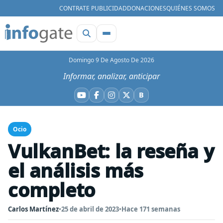
CONTRATE PUBLICIDAD
DONACIONES
QUIÉNES SOMOS
Domingo 9 De Agosto De 2026
Informar, analizar, anticipar
B
YouTube
Facebook
Instagram
X
Bluesky
Ocio
VulkanBet: la reseña y
el análisis más
completo
Carlos Martínez
•
25 de abril de 2023
•
Hace 171 semanas