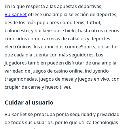
En lo que respecta a las apuestas deportivas,
VulkanBet
ofrece una amplia selección de deportes,
desde los más populares como tenis, fútbol,
baloncesto, y hockey sobre hielo, hasta otros menos
conocidos como carreras de caballos y deportes
electrónicos, los conocidos como eSports, un sector
que cada día cuenta con más seguidores. Los
jugadores también pueden disfrutar de una amplia
variedad de juegos de casino online, incluyendo
tragamonedas, juegos de mesa y juegos en vivo, con
crupier de carne y hueso (live).
Cuidar al usuario
VulkanBet se preocupa por la seguridad y privacidad
de todos sus usuarios, por lo que utiliza tecnologías