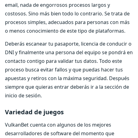
email, nada de engorrosos procesos largos y
costosos. Sino más bien todo lo contrario. Se trata de
procesos simples, adecuados para personas con más
o menos conocimiento de este tipo de plataformas.
Deberás escanear tu pasaporte, licencia de conducir o
DNI y finalmente una persona del equipo se pondrá en
contacto contigo para validar tus datos. Todo este
proceso busca evitar fallos y que puedas hacer tus
apuestas y retiros con la máxima seguridad. Después
siempre que quieras entrar deberás ir a la sección de
inicio de sesión.
Variedad de juegos
VulkanBet cuenta con algunos de los mejores
desarrolladores de software del momento que