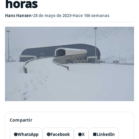
horas
Hans Hansen
•
28 de mayo de 2023
•
Hace 166 semanas
Compartir
🟢
WhatsApp
🔵
Facebook
⚫
X
🟦
LinkedIn