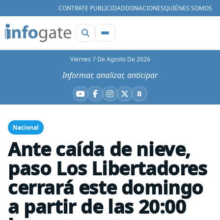
CONTRATE PUBLICIDAD
DONACIONES
QUIÉNES SOMOS
Viernes 7 De Agosto De 2026
Informar, analizar, anticipar
B
YouTube
Facebook
Instagram
X
Bluesky
Nacional
Ante caída de nieve,
paso Los Libertadores
cerrará este domingo
a partir de las 20:00