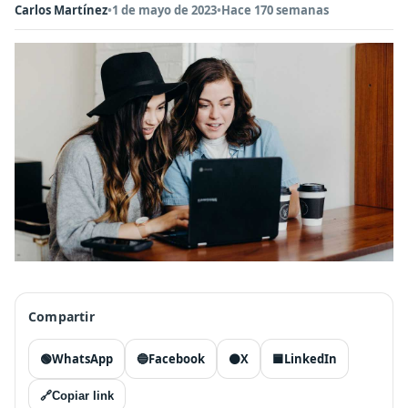
Carlos Martínez
•
1 de mayo de 2023
•
Hace 170 semanas
Compartir
🟢
WhatsApp
🔵
Facebook
⚫
X
🟦
LinkedIn
🔗
Copiar link