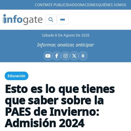
CONTRATE PUBLICIDAD
DONACIONES
QUIÉNES SOMOS
Sábado 8 De Agosto De 2026
Informar, analizar, anticipar
B
YouTube
Facebook
Instagram
X
Bluesky
Educación
Esto es lo que tienes
que saber sobre la
PAES de Invierno:
Admisión 2024