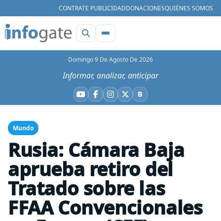
CONTRATE PUBLICIDAD
DONACIONES
QUIÉNES SOMOS
Domingo 9 De Agosto De 2026
Informar, analizar, anticipar
B
YouTube
Facebook
Instagram
X
Bluesky
Mundo
Rusia: Cámara Baja
aprueba retiro del
Tratado sobre las
FFAA Convencionales