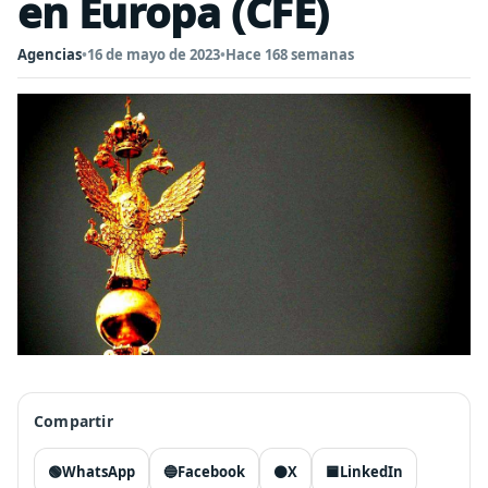
en Europa (CFE)
Agencias
•
16 de mayo de 2023
•
Hace 168 semanas
Compartir
🟢
WhatsApp
🔵
Facebook
⚫
X
🟦
LinkedIn