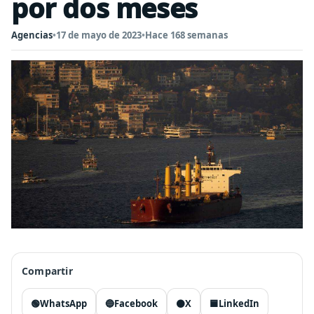
por dos meses
Agencias
•
17 de mayo de 2023
•
Hace 168 semanas
Compartir
🟢
WhatsApp
🔵
Facebook
⚫
X
🟦
LinkedIn