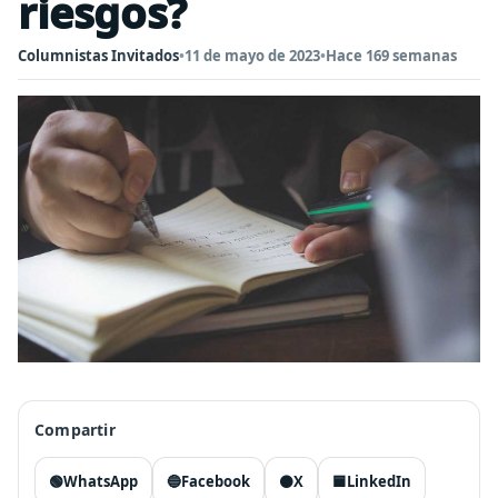
riesgos?
Columnistas Invitados
•
11 de mayo de 2023
•
Hace 169 semanas
Compartir
🟢
WhatsApp
🔵
Facebook
⚫
X
🟦
LinkedIn