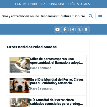
CONTRATE PUBLICIDAD
DONACIONES
QUIÉNES SOMOS
Ocio y entretención online
Tendencias
Cultura
Opinión
Videos
De
B
YouTube
Facebook
Instagram
X
Bluesky
Otras noticias relacionadas
Miles de perros esperan una
oportunidad: el llamado a adoptar
en el Día Internacional del Perro
Hace 1 semana
Callejero
En el Día Mundial del Perro: Claves
para su cuidado y tenencia
responsable
Hace 2 semanas
Día Mundial del Perro: cinco
cuidados esenciales para proteger