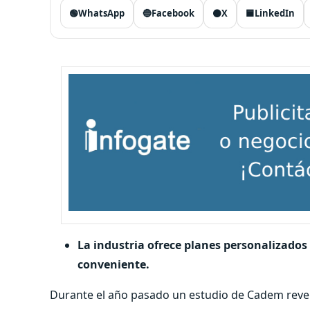
🟢
WhatsApp
🔵
Facebook
⚫
X
🟦
LinkedIn
La industria ofrece planes personalizados
conveniente.
Durante el año pasado un estudio de Cadem revel