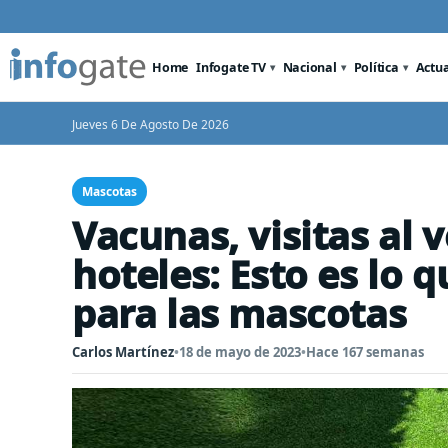
Home
Infogate TV
Nacional
Política
Actu
Jueves 6 De Agosto De 2026
Mascotas
Vacunas, visitas al 
hoteles: Esto es lo 
para las mascotas
Carlos Martínez
•
18 de mayo de 2023
•
Hace 167 semanas