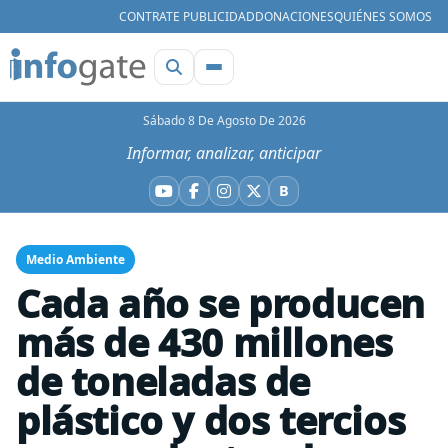
CONTRATE PUBLICIDAD
DONACIONES
QUIÉNES SOMOS
Sábado 8 De Agosto De 2026
Informar, analizar, anticipar
B
YouTube
Facebook
Instagram
X
Bluesky
Medio Ambiente
Cada año se producen
más de 430 millones
de toneladas de
plástico y dos tercios