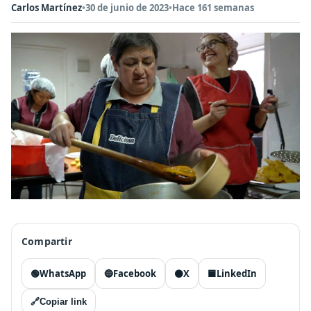
Carlos Martínez
•
30 de junio de 2023
•
Hace 161 semanas
Compartir
🟢
WhatsApp
🔵
Facebook
⚫
X
🟦
LinkedIn
🔗
Copiar link