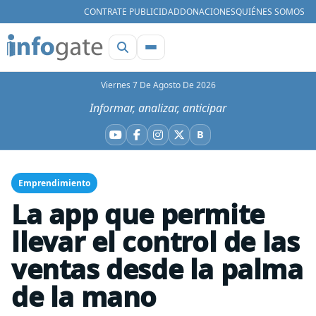
CONTRATE PUBLICIDAD
DONACIONES
QUIÉNES SOMOS
Viernes 7 De Agosto De 2026
Informar, analizar, anticipar
B
YouTube
Facebook
Instagram
X
Bluesky
Emprendimiento
La app que permite
llevar el control de las
ventas desde la palma
de la mano