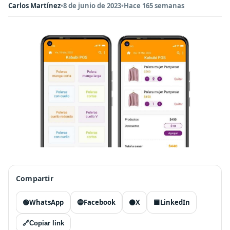
Carlos Martínez
•
8 de junio de 2023
•
Hace 165 semanas
Compartir
🟢
WhatsApp
🔵
Facebook
⚫
X
🟦
LinkedIn
🔗
Copiar link