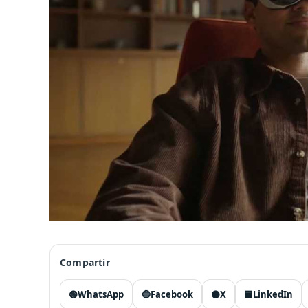
Compartir
🟢
WhatsApp
🔵
Facebook
⚫
X
🟦
LinkedIn