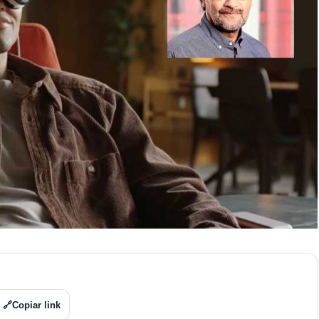
🔗
Copiar link