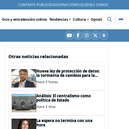
CONTRATE PUBLICIDAD
DONACIONES
QUIÉNES SOMOS
Ocio y entretención online
Tendencias
Cultura
Opinión
Videos
De
B
YouTube
Facebook
Instagram
X
Bluesky
Otras noticias relacionadas
Nueva ley de protección de datos:
la tormenta de cambios para la
cual ya nos deberíamos estar
Hace 3 horas
preparando
Análisis: El centralismo como
política de Estado
Hace 2 días
La espera no termina con una
hora