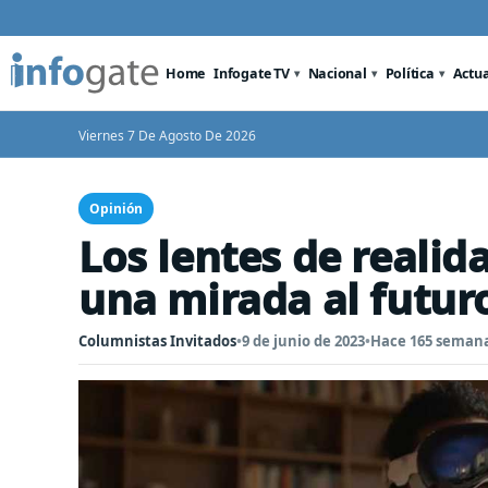
Home
Infogate TV
Nacional
Política
Actu
Viernes 7 De Agosto De 2026
Opinión
Los lentes de reali
una mirada al futuro
Columnistas Invitados
•
9 de junio de 2023
•
Hace 165 seman