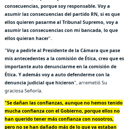
consecuencias, porque soy responsable. Voy a
asumir las consecuencias del partido RN, si es que
ellos quieren pasarme al Tribunal Supremo, voy a
asumir las consecuencias con mi bancada, lo que
ellos quieran hacer
".
"
Voy a pedirle al Presidente de la Cámara que pase
mis antecedentes a la comisión de Ética, creo que es
importante auto denunciarme en la comisión de
Ética. Y además voy a auto defenderme con la
denuncia judicial que hicieron
", arremetió Su
graciosa Señoría.
"Se dañan las confianzas, aunque no hemos tenido
mucha confianza con el Gobierno, porque ellos no
han querido tener más confianza con nosotros,
pero no se han dañado más de lo que ya estaban