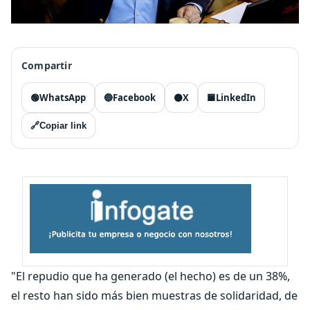
Compartir
🟢
WhatsApp
🔵
Facebook
⚫
X
🟦
LinkedIn
🔗
Copiar link
"El repudio que ha generado (el hecho) es de un 38%,
el resto han sido más bien muestras de solidaridad, de