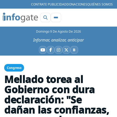
CONTRATE PUBLICIDAD
DONACIONES
QUIÉNES SOMOS
Domingo 9 De Agosto De 2026
Informar, analizar, anticipar
B
YouTube
Facebook
Instagram
X
Bluesky
Congreso
Mellado torea al
Gobierno con dura
declaración: "Se
dañan las confianzas,