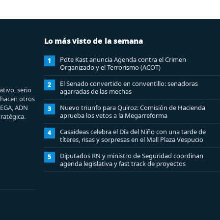
Lo más visto de la semana
Pdte Kast anuncia Agenda contra el Crimen
1
Organizado y el Terrorismo (ACOT)
El Senado convertido en conventillo: senadoras
2
tivo, serio
agarradas de las mechas
e hacen otros
MEGA, ADN
Nuevo triunfo para Quiroz: Comisión de Hacienda
3
aprueba los vetos a la Megarreforma
ratégica.
Casaideas celebra el Día del Niño con una tarde de
4
títeres, risas y sorpresas en el Mall Plaza Vespucio
Diputados RN y ministro de Seguridad coordinan
5
agenda legislativa y fast track de proyectos