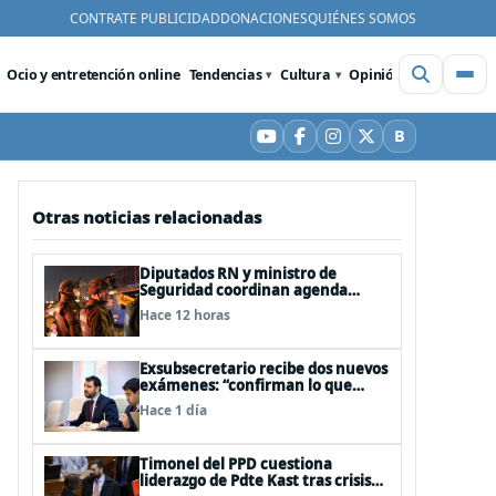
CONTRATE PUBLICIDAD
DONACIONES
QUIÉNES SOMOS
Ocio y entretención online
Tendencias
Cultura
Opinión
Videos
De
B
YouTube
Facebook
Instagram
X
Bluesky
Otras noticias relacionadas
Diputados RN y ministro de
Seguridad coordinan agenda
legislativa y fast track de
Hace 12 horas
proyectos
Exsubsecretario recibe dos nuevos
exámenes: “confirman lo que
siempre he dicho que no consumo
Hace 1 día
droga”
Timonel del PPD cuestiona
liderazgo de Pdte Kast tras crisis