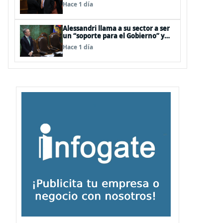
interna en el oficialismo: “Es
Hace 1 día
incapaz de ordenar la casa”
Alessandri llama a su sector a ser
un “soporte para el Gobierno” y
evitar peleas internas tras disputa
Hace 1 día
Squella-Pavez