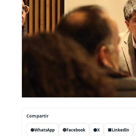
Compartir
🟢
WhatsApp
🔵
Facebook
⚫
X
🟦
LinkedIn