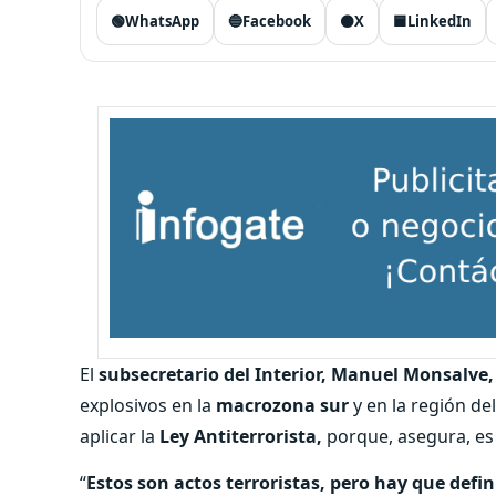
🟢
WhatsApp
🔵
Facebook
⚫
X
🟦
LinkedIn
El
subsecretario del Interior, Manuel Monsalve,
explosivos en la
macrozona sur
y en la región de
aplicar la
Ley Antiterrorista,
porque, asegura, es 
“
Estos son actos terroristas, pero hay que defi