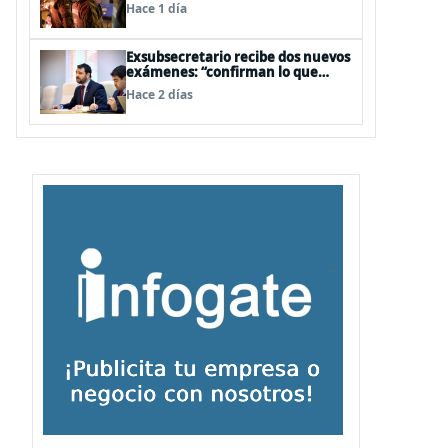
legislativa y fast track de
Hace 1 día
proyectos
Exsubsecretario recibe dos nuevos
exámenes: “confirman lo que
siempre he dicho que no consumo
Hace 2 días
droga”