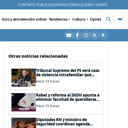
CONTRATE PUBLICIDAD
DONACIONES
QUIÉNES SOMOS
Ocio y entretención online
Tendencias
Cultura
Opinión
Videos
De
B
YouTube
Facebook
Instagram
X
Bluesky
Otras noticias relacionadas
Tribunal Supremo del PS verá caso
de violencia intrafamiliar que
afecta al senador Fidel Espinoza
Hace 14 horas
Rabat y reforma al INDH apunta a
eliminar facultad de querellarse
para hacerlo “consultivo”
Hace 15 horas
Diputados RN y ministro de
Seguridad coordinan agenda