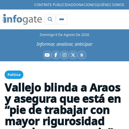
CONTRATE PUBLICIDAD
DONACIONES
QUIÉNES SOMOS
Domingo 9 De Agosto De 2026
Informar, analizar, anticipar
B
YouTube
Facebook
Instagram
X
Bluesky
Política
Vallejo blinda a Araos
y asegura que está en
“pie de trabajar con
mayor rigurosidad