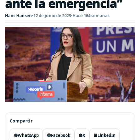
ante la emergencia”
Hans Hansen
•
12 de junio de 2023
•
Hace 164 semanas
Compartir
🟢
WhatsApp
🔵
Facebook
⚫
X
🟦
LinkedIn