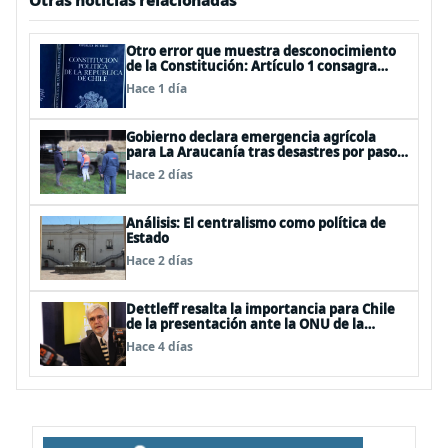
Otras noticias relacionadas
Otro error que muestra desconocimiento
de la Constitución: Artículo 1 consagra
resguardar la seguridad nacional y
Hace 1 día
proteger a los ciudadanos
Gobierno declara emergencia agrícola
para La Araucanía tras desastres por pasos
de sistemas frontales
Hace 2 días
Análisis: El centralismo como política de
Estado
Hace 2 días
Dettleff resalta la importancia para Chile
de la presentación ante la ONU de la
Plataforma Continental Extendida del
Hace 4 días
Archipiélago Juan Fernández