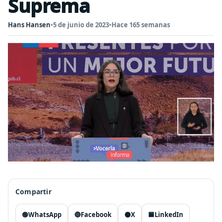
Suprema
Hans Hansen
•
5 de junio de 2023
•
Hace 165 semanas
Compartir
🟢
WhatsApp
🔵
Facebook
⚫
X
🟦
LinkedIn