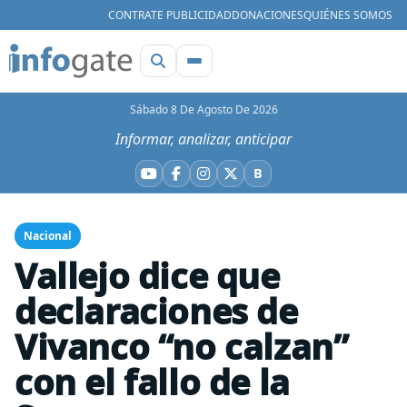
CONTRATE PUBLICIDAD
DONACIONES
QUIÉNES SOMOS
Sábado 8 De Agosto De 2026
Informar, analizar, anticipar
B
YouTube
Facebook
Instagram
X
Bluesky
Nacional
Vallejo dice que
declaraciones de
Vivanco “no calzan”
con el fallo de la