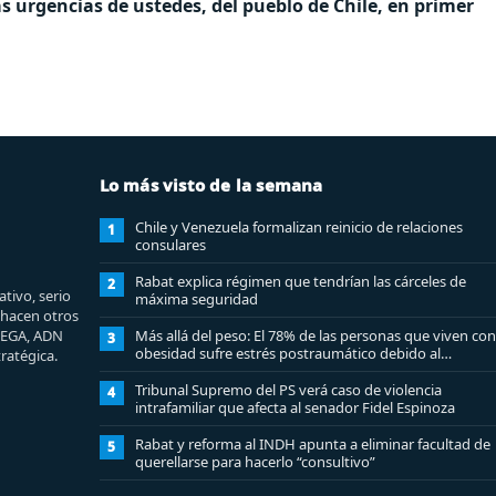
 urgencias de ustedes, del pueblo de Chile, en primer
Lo más visto de la semana
Chile y Venezuela formalizan reinicio de relaciones
1
consulares
Rabat explica régimen que tendrían las cárceles de
2
tivo, serio
máxima seguridad
e hacen otros
MEGA, ADN
Más allá del peso: El 78% de las personas que viven con
3
obesidad sufre estrés postraumático debido al
ratégica.
estigma
Tribunal Supremo del PS verá caso de violencia
4
intrafamiliar que afecta al senador Fidel Espinoza
Rabat y reforma al INDH apunta a eliminar facultad de
5
querellarse para hacerlo “consultivo”