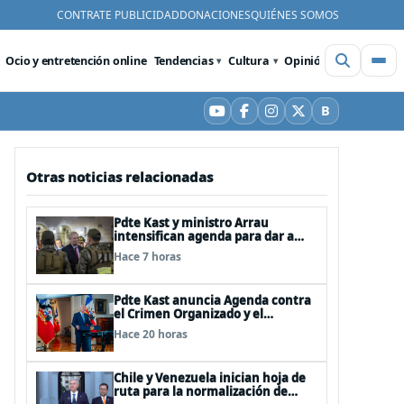
CONTRATE PUBLICIDAD
DONACIONES
QUIÉNES SOMOS
Ocio y entretención online
Tendencias
Cultura
Opinión
Videos
De
B
YouTube
Facebook
Instagram
X
Bluesky
Otras noticias relacionadas
Pdte Kast y ministro Arrau
intensifican agenda para dar a
conocer su ACOT
Hace 7 horas
Pdte Kast anuncia Agenda contra
el Crimen Organizado y el
Terrorismo (ACOT)
Hace 20 horas
Chile y Venezuela inician hoja de
ruta para la normalización de