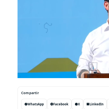
Compartir
🟢
WhatsApp
🔵
Facebook
⚫
X
🟦
LinkedIn