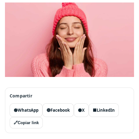
Compartir
🟢
WhatsApp
🔵
Facebook
⚫
X
🟦
LinkedIn
🔗
Copiar link