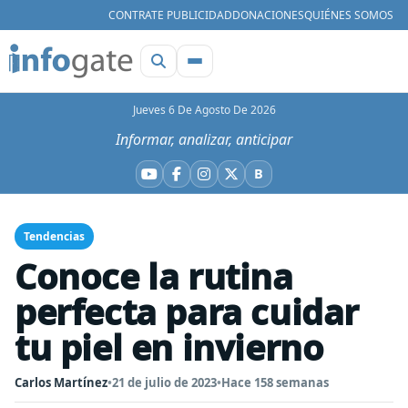
CONTRATE PUBLICIDAD
DONACIONES
QUIÉNES SOMOS
Jueves 6 De Agosto De 2026
Informar, analizar, anticipar
B
YouTube
Facebook
Instagram
X
Bluesky
Tendencias
Conoce la rutina
perfecta para cuidar
tu piel en invierno
Carlos Martínez
•
21 de julio de 2023
•
Hace 158 semanas