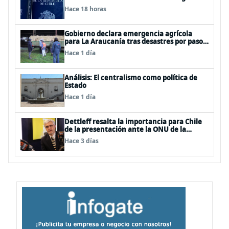
resguardar la seguridad nacional y
Hace 18 horas
proteger a los ciudadanos
Gobierno declara emergencia agrícola
para La Araucanía tras desastres por pasos
de sistemas frontales
Hace 1 día
Análisis: El centralismo como política de
Estado
Hace 1 día
Dettleff resalta la importancia para Chile
de la presentación ante la ONU de la
Plataforma Continental Extendida del
Hace 3 días
Archipiélago Juan Fernández