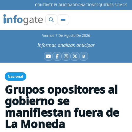
CONTRATE PUBLICIDAD
DONACIONES
QUIÉNES SOMOS
Viernes 7 De Agosto De 2026
Informar, analizar, anticipar
B
YouTube
Facebook
Instagram
X
Bluesky
Nacional
Grupos opositores al
gobierno se
manifiestan fuera de
La Moneda