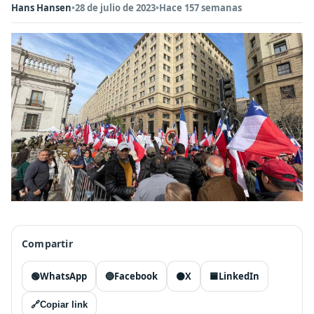
Hans Hansen
•
28 de julio de 2023
•
Hace 157 semanas
Compartir
🟢
WhatsApp
🔵
Facebook
⚫
X
🟦
LinkedIn
🔗
Copiar link