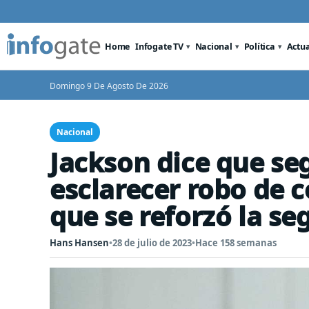
Home
Infogate TV
Nacional
Política
Actu
Domingo 9 De Agosto De 2026
Nacional
Jackson dice que se
esclarecer robo de 
que se reforzó la se
Hans Hansen
•
28 de julio de 2023
•
Hace 158 semanas