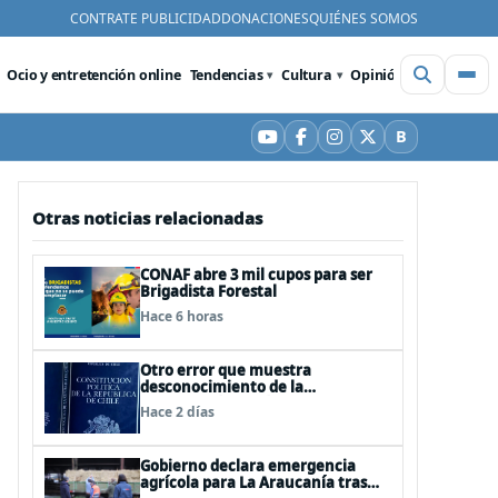
CONTRATE PUBLICIDAD
DONACIONES
QUIÉNES SOMOS
Ocio y entretención online
Tendencias
Cultura
Opinión
Videos
De
B
YouTube
Facebook
Instagram
X
Bluesky
Otras noticias relacionadas
CONAF abre 3 mil cupos para ser
Brigadista Forestal
Hace 6 horas
Otro error que muestra
desconocimiento de la
Constitución: Artículo 1 consagra
Hace 2 días
resguardar la seguridad nacional y
proteger a los ciudadanos
Gobierno declara emergencia
agrícola para La Araucanía tras