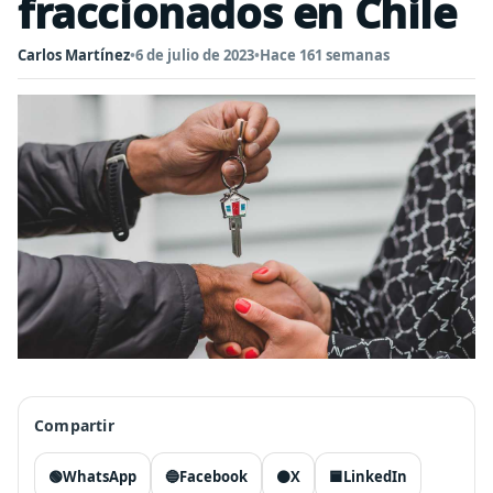
fraccionados en Chile
Carlos Martínez
•
6 de julio de 2023
•
Hace 161 semanas
Compartir
🟢
WhatsApp
🔵
Facebook
⚫
X
🟦
LinkedIn