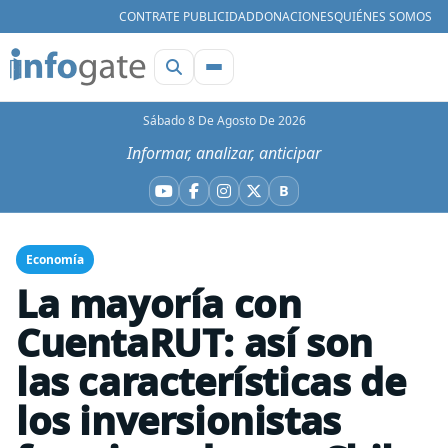
CONTRATE PUBLICIDAD
DONACIONES
QUIÉNES SOMOS
Sábado 8 De Agosto De 2026
Informar, analizar, anticipar
B
YouTube
Facebook
Instagram
X
Bluesky
Economía
La mayoría con
CuentaRUT: así son
las características de
los inversionistas