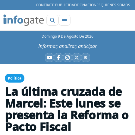
CONTRATE PUBLICIDAD
DONACIONES
QUIÉNES SOMOS
Domingo 9 De Agosto De 2026
Informar, analizar, anticipar
B
YouTube
Facebook
Instagram
X
Bluesky
Política
La última cruzada de
Marcel: Este lunes se
presenta la Reforma o
Pacto Fiscal