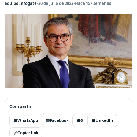
Equipo Infogate
•
30 de julio de 2023
•
Hace 157 semanas
Compartir
🟢
WhatsApp
🔵
Facebook
⚫
X
🟦
LinkedIn
🔗
Copiar link