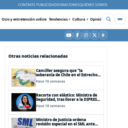
CONTRATE PUBLICIDAD
DONACIONES
QUIÉNES SOMOS
Ocio y entretención online
Tendencias
Cultura
Opinión
Videos
De
B
YouTube
Facebook
Instagram
X
Bluesky
Otras noticias relacionadas
Canciller asegura que "la
soberanía de Chile en el Estrecho
de Magallanes es indiscutible"
Hace 16 semanas
Recorte con elástico: Ministra de
Seguridad, tras llorar a la DIPRES,
logra que no le recorten el temido
Hace 18 semanas
3%
Ministro de Justicia ordena
revisión especial en el SML ante