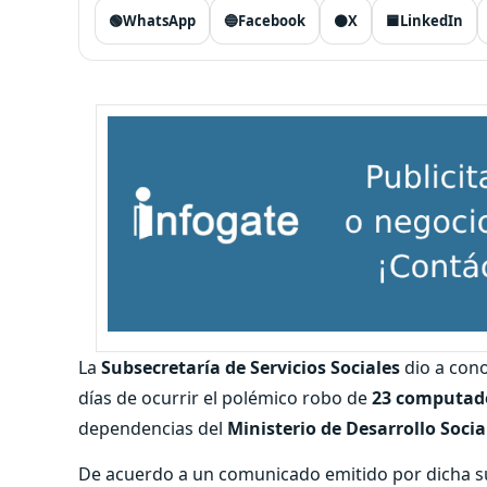
🟢
WhatsApp
🔵
Facebook
⚫
X
🟦
LinkedIn
La
Subsecretaría de Servicios Sociales
dio a con
días de ocurrir el polémico robo de
23 computado
dependencias del
Ministerio de Desarrollo Socia
De acuerdo a un comunicado emitido por dicha sub