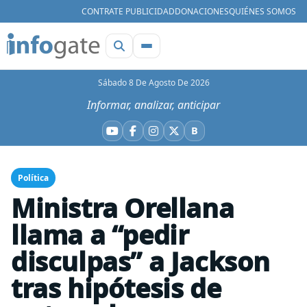
CONTRATE PUBLICIDAD
DONACIONES
QUIÉNES SOMOS
Sábado 8 De Agosto De 2026
Informar, analizar, anticipar
B
YouTube
Facebook
Instagram
X
Bluesky
Política
Ministra Orellana
llama a “pedir
disculpas” a Jackson
tras hipótesis de