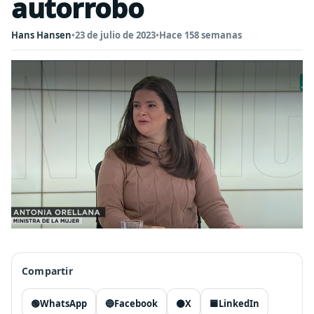
autorrobo
Hans Hansen
•
23 de julio de 2023
•
Hace 158 semanas
Compartir
🟢
WhatsApp
🔵
Facebook
⚫
X
🟦
LinkedIn