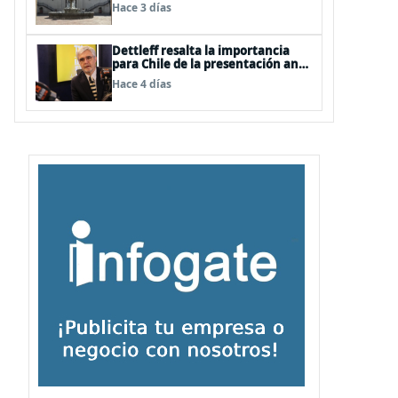
Hace 3 días
Dettleff resalta la importancia
para Chile de la presentación ante
la ONU de la Plataforma
Hace 4 días
Continental Extendida del
Archipiélago Juan Fernández