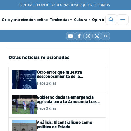
CONTRATE PUBLICIDAD
DONACIONES
QUIÉNES SOMOS
Ocio y entretención online
Tendencias
Cultura
Opinión
Videos
De
B
YouTube
Facebook
Instagram
X
Bluesky
Otras noticias relacionadas
Otro error que muestra
desconocimiento de la
Constitución: Artículo 1 consagra
Hace 2 días
resguardar la seguridad nacional y
proteger a los ciudadanos
Gobierno declara emergencia
agrícola para La Araucanía tras
desastres por pasos de sistemas
Hace 3 días
frontales
Análisis: El centralismo como
política de Estado