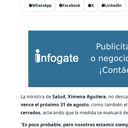
🟢
WhatsApp
🔵
Facebook
⚫
X
🟦
LinkedIn
La ministra de
Salud, Ximena Aguilera
, no desca
vence el próximo 31 de agosto
, como también e
cerrados
, aclarando que la medida se evaluará 
“
Es poco probable, pero nosotros estamis siemp