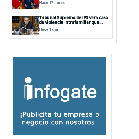
información falsa del Pdte Kast en
Hace 17 horas
cadena nacional
Tribunal Supremo del PS verá caso
de violencia intrafamiliar que
afecta al senador Fidel Espinoza
Hace 1 día