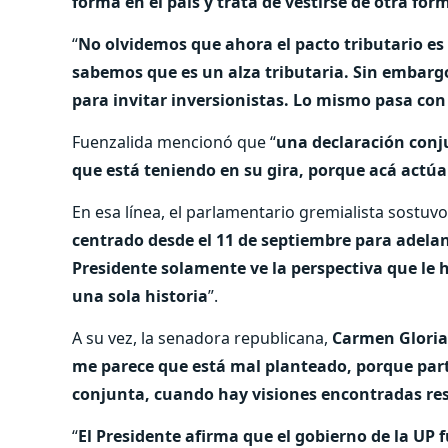
forma en el país y trata de vestirse de otra for
“
No olvidemos que ahora el pacto tributario es
sabemos que es un alza tributaria. Sin embargo,
para invitar inversionistas. Lo mismo pasa co
Fuenzalida mencionó que “
una declaración conj
que está teniendo en su gira, porque acá actúa
En esa línea, el parlamentario gremialista sostuvo
centrado desde el 11 de septiembre para adela
Presidente solamente ve la perspectiva que le 
una sola historia
”.
A su vez, la senadora republicana,
Carmen Gloria
me parece que está mal planteado, porque part
conjunta, cuando hay visiones encontradas res
“
El Presidente afirma que el gobierno de la UP f