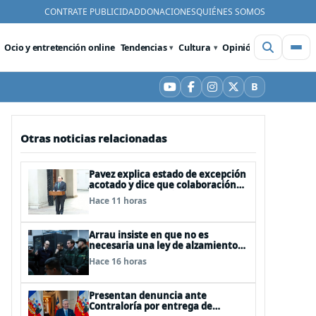
CONTRATE PUBLICIDAD
DONACIONES
QUIÉNES SOMOS
Ocio y entretención online
Tendencias
Cultura
Opinión
Videos
De
B
YouTube
Facebook
Instagram
X
Bluesky
Otras noticias relacionadas
Pavez explica estado de excepción
acotado y dice que colaboración
entre FFAA y policías, “es algo del
Hace 11 horas
todo pertinente analizar”
Arrau insiste en que no es
necesaria una ley de alzamiento
del secreto bancario, porque ya
Hace 16 horas
existe
Presentan denuncia ante
Contraloría por entrega de