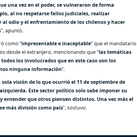
que una vez en el poder, se vulneraron de forma
o, al no respetarse fallos judiciales, realizar
r al odio y el enfrentamiento de los chilenos y hacer
s
”, apuntó.
ró como “
impresentable e inaceptable
” que el mandatario
icos desde el extranjero, mencionando que “
las temáticas
 todos los involucrados que en este caso son los
emos ninguna información
”.
ola visión de lo que ocurrió el 11 de septiembre de
traizquierda. Este sector político solo sabe imponer su
 y entender que otros piensen distintos. Una vez más el
rae más división como país
”, sostuvo.