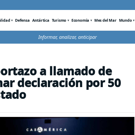
alidad
Defensa
Antártica
Turismo
Economía
Mes del Mar
Mundo
Informar, analizar, anticipar
portazo a llamado de
mar declaración por 50
stado