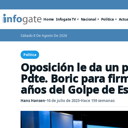
Home
Infogate TV
Nacional
Política
Actu
Sábado 8 De Agosto De 2026
Política
Oposición le da un 
Pdte. Boric para fir
años del Golpe de E
Hans Hansen
•
16 de julio de 2023
•
Hace 159 semanas