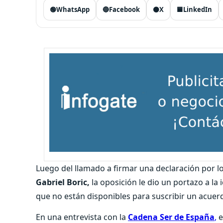
🟢
WhatsApp
🔵
Facebook
⚫
X
🟦
LinkedIn
Luego del llamado a firmar una declaración por l
Gabriel Boric,
la oposición le dio un portazo a la
que no están disponibles para suscribir un acuer
En una entrevista con la
Cadena Ser de España
,
e