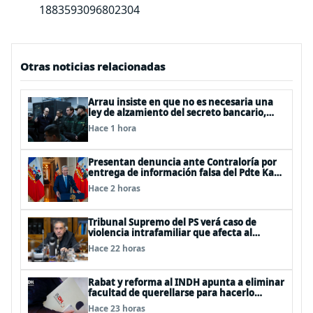
1883593096802304
Otras noticias relacionadas
Arrau insiste en que no es necesaria una
ley de alzamiento del secreto bancario,
porque ya existe
Hace 1 hora
Presentan denuncia ante Contraloría por
entrega de información falsa del Pdte Kast
en cadena nacional
Hace 2 horas
Tribunal Supremo del PS verá caso de
violencia intrafamiliar que afecta al
senador Fidel Espinoza
Hace 22 horas
Rabat y reforma al INDH apunta a eliminar
facultad de querellarse para hacerlo
“consultivo”
Hace 23 horas