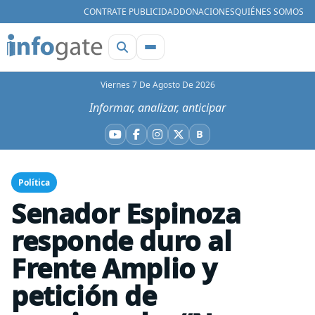
CONTRATE PUBLICIDAD
DONACIONES
QUIÉNES SOMOS
Viernes 7 De Agosto De 2026
Informar, analizar, anticipar
B
YouTube
Facebook
Instagram
X
Bluesky
Política
Senador Espinoza
responde duro al
Frente Amplio y
petición de