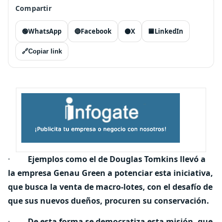
Compartir
🟢
WhatsApp
🔵
Facebook
⚫
X
🟦
LinkedIn
🔗
Copiar link
·
Ejemplos como el de Douglas Tomkins llevó a
la empresa Genau Green a potenciar esta iniciativa,
que busca la venta de macro-lotes, con el desafío de
que sus nuevos dueños, procuren su conservación.
·
De esta forma se democratiza esta misión, que