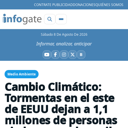
CONTRATE PUBLICIDAD
DONACIONES
QUIÉNES SOMOS
Sábado 8 De Agosto De 2026
Informar, analizar, anticipar
B
YouTube
Facebook
Instagram
X
Bluesky
Medio Ambiente
Cambio Climático:
Tormentas en el este
de EEUU dejan a 1,1
millones de personas