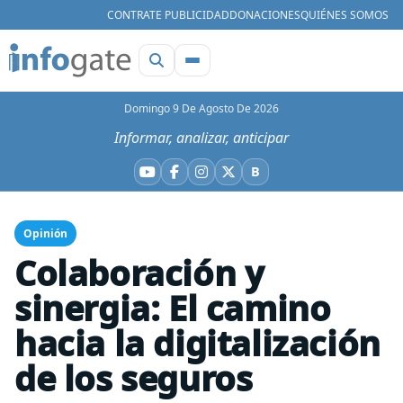
CONTRATE PUBLICIDAD
DONACIONES
QUIÉNES SOMOS
Domingo 9 De Agosto De 2026
Informar, analizar, anticipar
B
YouTube
Facebook
Instagram
X
Bluesky
Opinión
Colaboración y
sinergia: El camino
hacia la digitalización
de los seguros