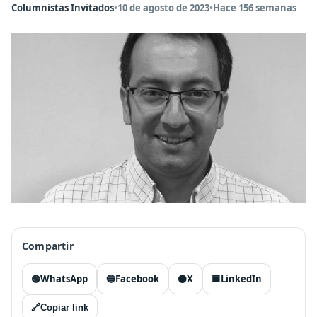
Columnistas Invitados
•
10 de agosto de 2023
•
Hace 156 semanas
Compartir
🟢
WhatsApp
🔵
Facebook
⚫
X
🟦
LinkedIn
🔗
Copiar link