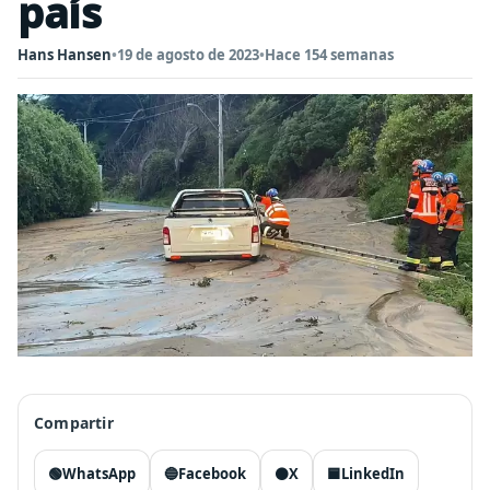
país
Hans Hansen
•
19 de agosto de 2023
•
Hace 154 semanas
Compartir
🟢
WhatsApp
🔵
Facebook
⚫
X
🟦
LinkedIn