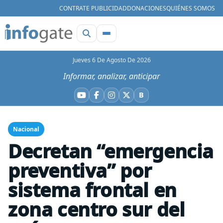
CONTRATE PUBLICIDAD
DONACIONES
QUIÉNES SOMOS
Jueves 6 De Agosto De 2026
Informar, analizar, anticipar
B
YouTube
Facebook
Instagram
X
Bluesky
Nacional
Decretan “emergencia
preventiva” por
sistema frontal en
zona centro sur del